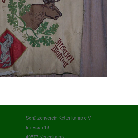
Schützenverein Kettenkamp e.V.
Im Esch 19
49577 Kettenkamp